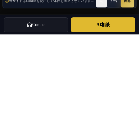
当サイトはCookieを使用して体験を向上させています。
詳しく見る
拒否
同意
Contact
AI相談
Oulang
OULANG INTERNATIONAL
アテネを拠点とする国際サービスグループ · 2020年からギリシャ
投資移民・不動産・企業進出・免許取得旅行会社 · ビジネスサー
ビス
+30 695 888 8858
info@oulang.com
ナビ
Leof. Mesogeion 2, Athina 115 27