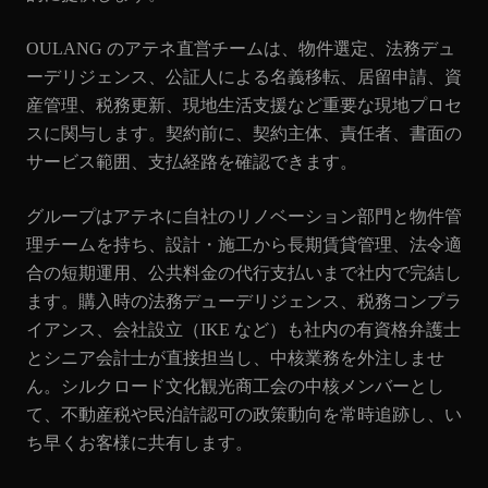
OULANG のアテネ直営チームは、物件選定、法務デュ
ーデリジェンス、公証人による名義移転、居留申請、資
産管理、税務更新、現地生活支援など重要な現地プロセ
スに関与します。契約前に、契約主体、責任者、書面の
サービス範囲、支払経路を確認できます。
グループはアテネに自社のリノベーション部門と物件管
理チームを持ち、設計・施工から長期賃貸管理、法令適
合の短期運用、公共料金の代行支払いまで社内で完結し
ます。購入時の法務デューデリジェンス、税務コンプラ
イアンス、会社設立（IKE など）も社内の有資格弁護士
とシニア会計士が直接担当し、中核業務を外注しませ
ん。シルクロード文化観光商工会の中核メンバーとし
て、不動産税や民泊許認可の政策動向を常時追跡し、い
ち早くお客様に共有します。