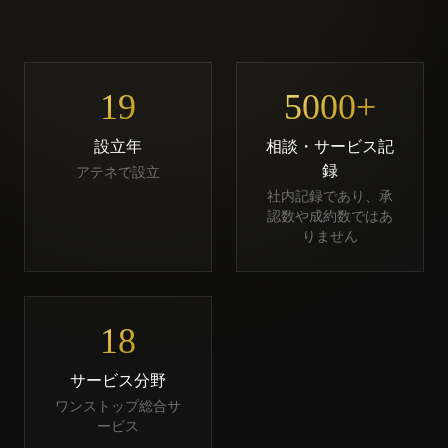
19
5000+
設立年
相談・サービス記
録
アテネで設立
社内記録であり、承
認数や成約数ではあ
りません
18
サービス分野
ワンストップ総合サ
ービス