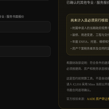
已确认的其他专业 / 服务报
业 / 服务书面报价
尚未计入且必须另行核验
•
附属申请人的当期政府规费
•
装修、用途变更、工程与交
•
年度 ENFIA、托管、维修
•
房产个案税务差异及合同约
希腊财政部说明：符合条件的建商可申
必须按建商、房产和税务状态核验
这是签约前预算工具，不是自动
请人 €2,016 采用 Mitos 当
书面合同逐项确认。
官方核验来源
：
AADE 房产转让