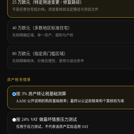
25 万欧元（特定用途变更 / 修复路径）
不是任意住宅低价档，须逐套核验法定路径与项目文件
40 万欧元（多数地区标准住宅）
先核精确区域、单一房产、面积与产权
80 万欧元（指定高门槛区域）
先核精确地块、价格合理性、使用与退出条件
房产税务情景
按 3% 房产转让税基础测算
AADE 公开说明的购房基础税率；最终以公证前税单和个案核验为准
按 24% VAT 做最坏情景压力测试
仅用于压力测试，不代表该房产实际适用 VAT