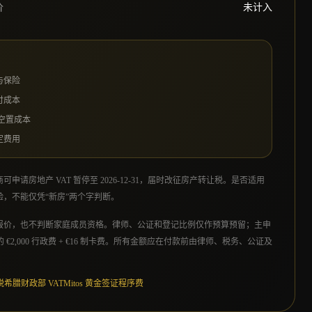
价
未计入
与保险
付成本
和空置成本
定费用
请房地产 VAT 暂停至 2026-12-31，届时改征房产转让税。是否适用
，不能仅凭“新房”两个字判断。
报价，也不判断家庭成员资格。律师、公证和登记比例仅作预算预留；主申
前公开的 €2,000 行政费 + €16 制卡费。所有金额应在付款前由律师、税务、公证及
税
希腊财政部 VAT
Mitos 黄金签证程序费