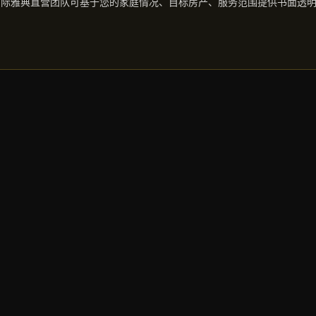
国际雅典直营团队可基于您的家庭情况、目标房产、服务范围提供书面透