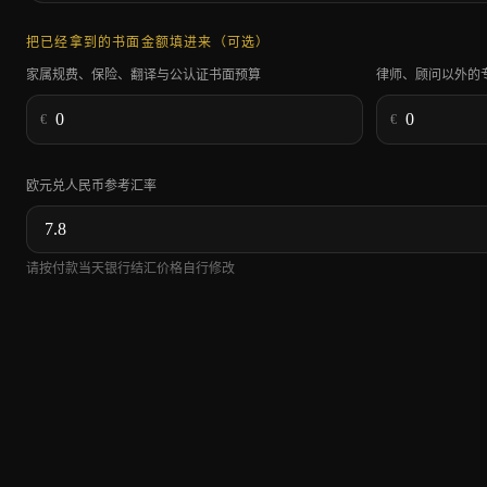
把已经拿到的书面金额填进来（可选）
家属规费、保险、翻译与公认证书面预算
律师、顾问以外的专
€
€
欧元兑人民币参考汇率
请按付款当天银行结汇价格自行修改