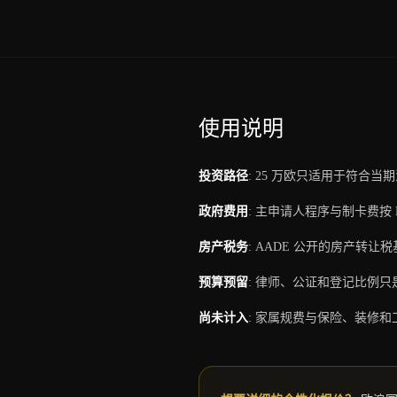
使用说明
投资路径
:
25 万欧只适用于符合当
政府费用
:
主申请人程序与制卡费按 M
房产税务
:
AADE 公开的房产转让税
预算预留
:
律师、公证和登记比例只
尚未计入
:
家属规费与保险、装修和工