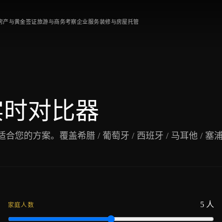
房产与黄金签证
旅游与商务考察
企业服务
装修与房屋托管
实时对比器
的方案。覆盖希腊 / 葡萄牙 / 西班牙 / 马耳他 / 塞浦路
5
人
家庭人数