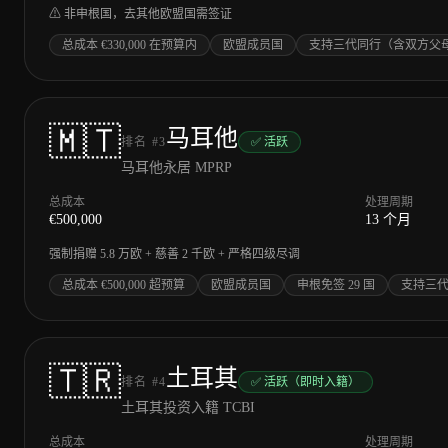
⚠ 非申根国，去其他欧盟国需签证
总成本 €330,000 在预算内
欧盟成员国
支持三代同行（含双方父
🇲🇹
马耳他
排名
#
3
✅ 活跃
马耳他永居 MPRP
总成本
处理周期
€
500,000
13 个月
强制捐赠 5.8 万欧 + 慈善 2 千欧 + 严格四级尽调
总成本 €500,000 超预算
欧盟成员国
申根免签 29 国
支持三
🇹🇷
土耳其
排名
#
4
✅ 活跃（即时入籍）
土耳其投资入籍 TCBI
总成本
处理周期