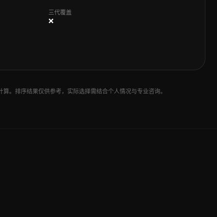
三代覆盖
❌
加权计算。排序结果仅供参考，实际选择需结合个人情况与专业咨询。