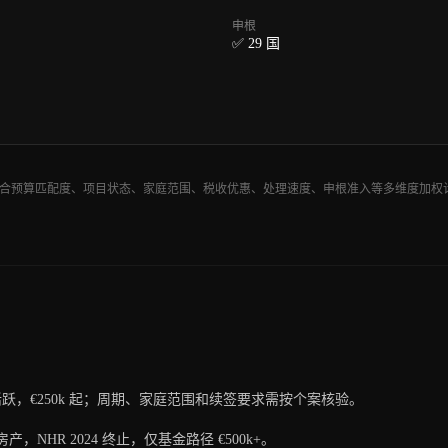
申根
✅ 29 国
欧浪国际综合预算匹配度、项目状态、家庭范围、税收优惠、处理速度、申根准入等多维度
径仍活跃，€250k 起；周期、家庭范围和续签要求需按个案核验。
10 关闭房产，NHR 2024 终止，仅基金路径 €500k+。