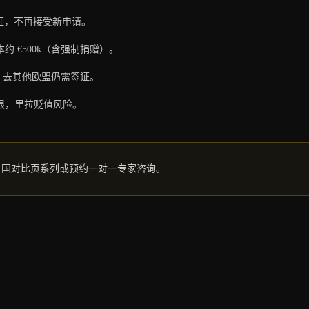
黄金签证，不再接受新申请。
成本约 €500k（含强制捐赠）。
申根国，去其他欧盟仍需签证。
申根，里拉贬值风险。
5 国对比页系列或预约一对一专家咨询。