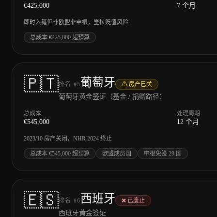
€
425,000
7 个月
即时入籍但非欧盟非申根，里拉贬值风险
总成本 €425,000 超预算
🇵🇹
葡萄牙
排名
#
5
⚠ 房产已关
葡萄牙黄金签证（基金 / 捐赠路径）
总成本
处理周期
€
545,000
12 个月
2023/10 房产关闭，NHR 2024 终止
总成本 €545,000 超预算
欧盟成员国
申根免签 29 国
🇪🇸
西班牙
排名
#
6
❌ 已废止
西班牙黄金签证