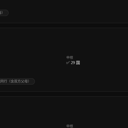
母）
申根
✅ 29 国
代同行（含双方父母）
申根