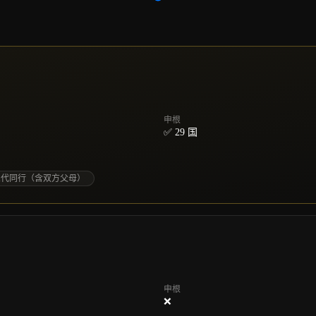
申根
✅ 29 国
三代同行（含双方父母）
申根
❌