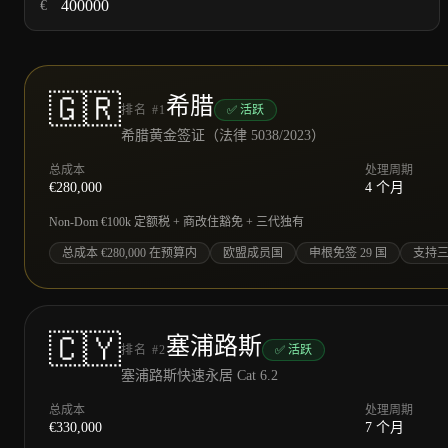
€
🇬🇷
希腊
排名
#
1
✅ 活跃
希腊黄金签证（法律 5038/2023）
总成本
处理周期
€
280,000
4 个月
Non-Dom €100k 定额税 + 商改住豁免 + 三代独有
总成本 €280,000 在预算内
欧盟成员国
申根免签 29 国
支持
🇨🇾
塞浦路斯
排名
#
2
✅ 活跃
塞浦路斯快速永居 Cat 6.2
总成本
处理周期
€
330,000
7 个月