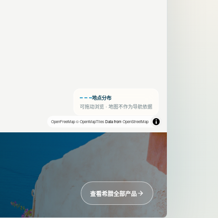
地点分布
可拖动浏览 · 地图不作为导航依据
OpenFreeMap
© OpenMapTiles
Data from
OpenStreetMap
查看希腊全部产品