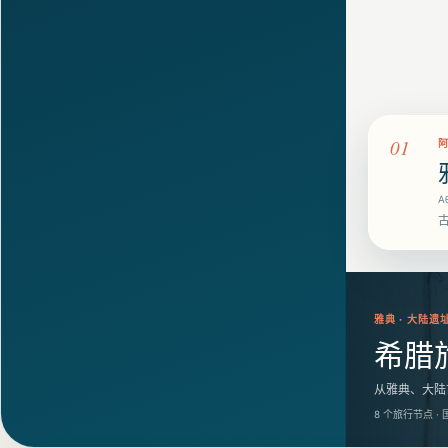
01
Α
正在展开路线地图
雅典 · 大陆遗址
希腊
从雅典、大陆
8 个旅行节点
·