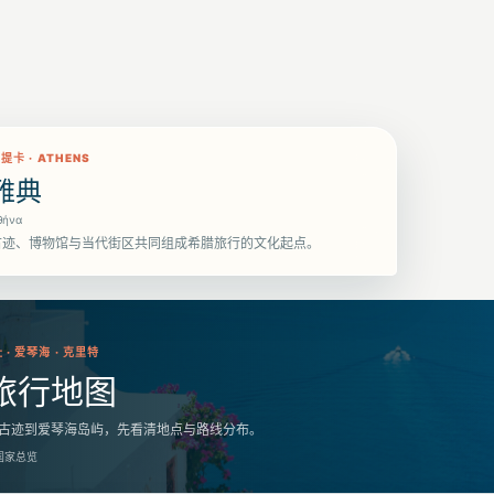
阿提卡
·
ATHENS
雅典
θήνα
古迹、博物馆与当代街区共同组成希腊旅行的文化起点。
 · 爱琴海 · 克里特
旅行地图
古迹到爱琴海岛屿，先看清地点与路线分布。
国家总览