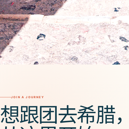
OULANG TOURS ·
GREECE
向爱琴海，
JOIN A JOURNEY
想跟团去
希腊