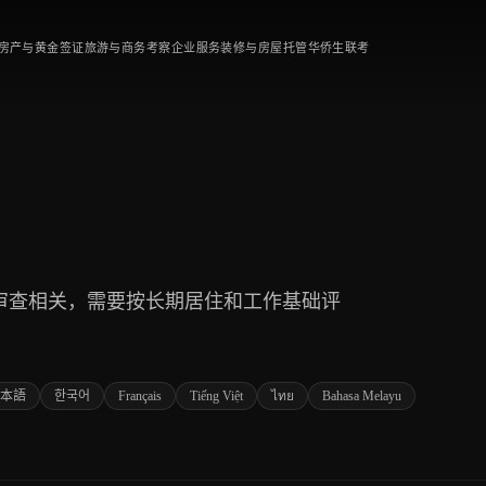
房产与黄金签证
旅游与商务考察
企业服务
装修与房屋托管
华侨生联考
审查相关，需要按长期居住和工作基础评
本語
한국어
Français
Tiếng Việt
ไทย
Bahasa Melayu