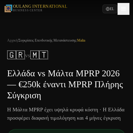
OULANG INTERNATIONAL
EL
BUSINESS CENTER
Αρχική
/
Συγκρίσεις Επενδυτικής Μετανάστευσης
/
Malta
🇬🇷
🇲🇹
vs
Ελλάδα vs Μάλτα MPRP 2026
— €250k έναντι MPRP Πλήρης
Σύγκριση
Η Μάλτα MPRP έχει υψηλά κρυφά κόστη · Η Ελλάδα
προσφέρει διαφανή τιμολόγηση και 4 μήνες έγκριση