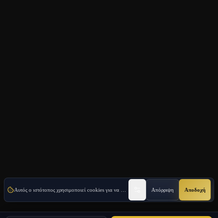
Αυτός ο ιστότοπος χρησιμοποιεί cookies για να βελτιώσει την εμπειρία σας.
Απόρριψη
Μάθετε περισσ
Αποδοχή