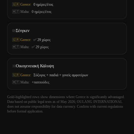
🇬🇷 Greece:
0 ημέρες/έτος
🇲🇹
Malta
:
0 ημέρες/έτος
Σένγκεν
09
🇬🇷 Greece:
✅ 29 χώρες
🇲🇹
Malta
:
✅ 29 χώρες
Οικογενειακή Κάλυψη
10
🇬🇷 Greece:
Σύζυγος + παιδιά + γονείς αμφοτέρων
🇲🇹
Malta
:
+παππούδες
Gold-highlighted rows show dimensions where Greece is significantly advantaged.
Data based on public legal texts as of May 2026; OULANG INTERNATIONAL
does not assume responsibility for data currency. Confirm with current regulations
before formal application.