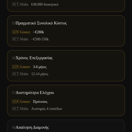
🇲🇹
Malta
:
€40,000 διοικητικό
Πραγματικό Συνολικό Κόστος
05
🇬🇷 Greece:
~€280k
🇲🇹
Malta
:
~€500-550k
Χρόνος Επεξεργασίας
06
🇬🇷 Greece:
3-6 μήνες
🇲🇹
Malta
:
12-14 μήνες
Αυστηρότητα Ελέγχου
07
🇬🇷 Greece:
Πρότυπος
🇲🇹
Malta
:
Αυστηρός 4 επιπέδων
Απαίτηση Διαμονής
08