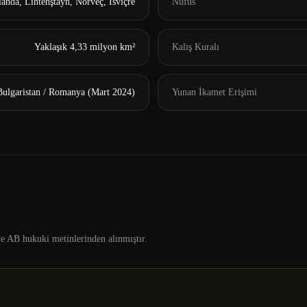
landa, Lihtenştayn, Norveç, İsviçre
Nüfus
Yaklaşık 4,33 milyon km²
Kalış Kuralı
Bulgaristan / Romanya (Mart 2024)
Yunan İkamet Erişimi
e AB hukuki metinlerinden alınmıştır.