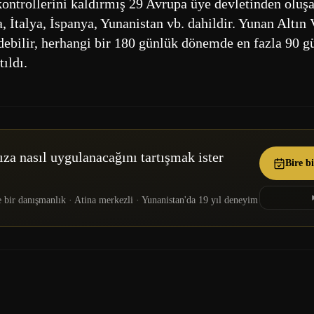
kontrollerini kaldırmış 29 Avrupa üye devletinden oluşa
, İtalya, İspanya, Yunanistan vb. dahildir. Yunan Altın
debilir, herhangi bir 180 günlük dönemde en fazla 90 gü
ıldı.
za nasıl uygulanacağını tartışmak ister
Bire b
anışmanlık · Atina merkezli · Yunanistan'da 19 yıl deneyim