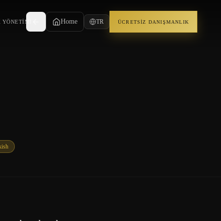
Home
TR
K YÖNETIMI
ÜCRETSIZ DANIŞMANLIK
kish