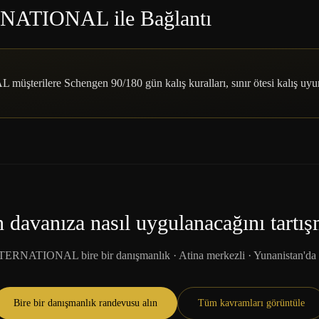
TIONAL ile Bağlantı
ilere Schengen 90/180 gün kalış kuralları, sınır ötesi kalış uyum
davanıza nasıl uygulanacağını tartış
ATIONAL bire bir danışmanlık · Atina merkezli · Yunanistan'da 
Bire bir danışmanlık randevusu alın
Tüm kavramları görüntüle