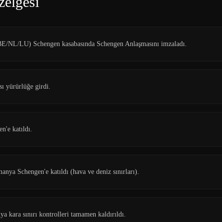
zelgesi
E/NL/LU) Schengen kasabasında Schengen Anlaşmasını imzaladı.
ı yürürlüğe girdi.
n'e katıldı.
anya Schengen'e katıldı (hava ve deniz sınırları).
a kara sınırı kontrolleri tamamen kaldırıldı.