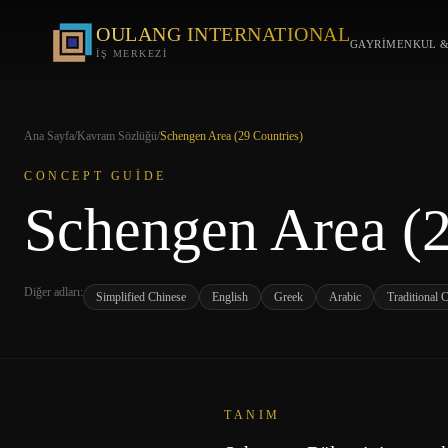
OULANG INTERNATIONAL
GAYRIMENKUL &
İŞ MERKEZİ
Ana Sayfa
/
Kavram Sözlüğü
/
Schengen Area (29 Countries)
CONCEPT GUIDE
Schengen Area (2
Diğer adları
:
Simplified Chinese
English
Greek
Arabic
Traditional 
TANIM