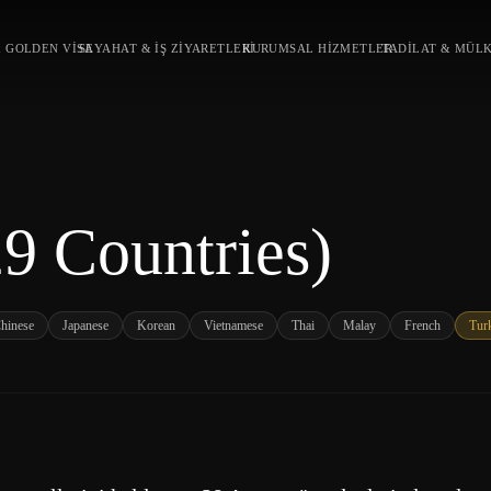
 GOLDEN VISA
SEYAHAT & İŞ ZIYARETLERI
KURUMSAL HIZMETLER
TADILAT & MÜL
9 Countries)
Chinese
Japanese
Korean
Vietnamese
Thai
Malay
French
Tur