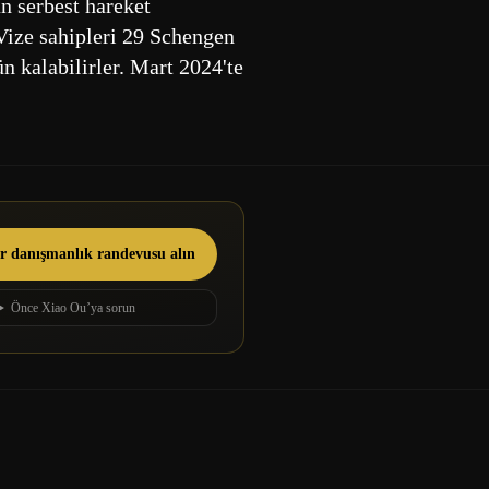
n serbest hareket
 Vize sahipleri 29 Schengen
n kalabilirler. Mart 2024'te
ir danışmanlık randevusu alın
Önce Xiao Ou’ya sorun