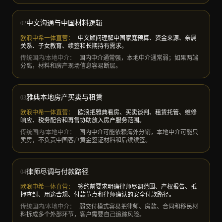
中文沟通与中国材料逻辑
02
欧浪中希一体直营
：
中文顾问理解中国家庭预算、资金来源、亲属
关系、子女教育、续签和长期持有需求。
传统国内/本地中介
：
国内中介通常强，本地中介通常弱；如果两端
分离，材料和房产现场信息容易断层。
雅典本地房产买卖与租赁
03
欧浪中希一体直营
：
欧浪把雅典看房、买卖谈判、租赁托管、维修
响应、税务配合和再售协助放入房产服务范围。
传统国内/本地中介
：
国内中介可能依赖海外分销，本地中介可能只
卖房，不负责中国客户黄金签证材料和后续续签。
律师尽调与付款路径
04
欧浪中希一体直营
：
签约前要求明确律师尽调范围、产权报告、抵
押查封、用途合规、付款节点和律师确认的安全付款路径。
传统国内/本地中介
：
弱交付模式容易把律师、房款、合同和移民材
料拆成多个外部环节，客户需要自己追踪风险。