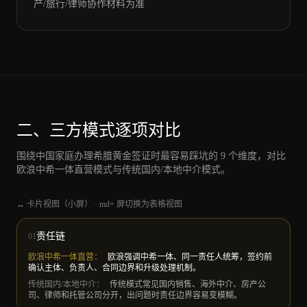
产/旅行/律师协作材料为准
二、三方模式逐项对比
围绕中国家庭办理希腊黄金签证时最容易踩坑的 9 个维度，对比
欧浪中希一体直营模式与传统国内/本地中介模式。
↔ 卡片视图（小屏） · md+ 屏切换为表格视图
责任链
01
欧浪中希一体直营
：
欧浪强调中希一体、同一责任人统筹，签约前
确认主体、负责人、合同边界和升级处理机制。
传统国内/本地中介
：
传统模式常见国内销售、海外中介、房产公
司、律师和托管公司分开，出问题时责任边界容易变模糊。