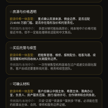
房源与价格透明
05
欧浪中希一体直营
：
重点确认房源来源、佣金边界、是否适配
25/40/80 万欧门槛、是否存在隐形加价和托管责任。
传统国内/本地中介
：
多层分销可能抬高房价；纯本地中介价格可能
接近市场，但不一定能处理移民适配和中文售后。
买后托管与续签
06
欧浪中希一体直营
：
把租售管理、维修、报税配合、租客沟通、续
签提醒和材料回收纳入长期服务边界。
传统国内/本地中介
：
一次性销售型机构容易在过户或递交后弱化服
务，客户后续还要重新找托管、税务和续签团队。
可确认材料
07
欧浪中希一体直营
：
客户应确认中国主体、希腊主体、雅典办公
室、负责人、房产服务范围、旅行/接待许可、合作律师和合同条款。
传统国内/本地中介
：
只说“正规”“资源多”“案例多”不够，必须能在签
约前拿出主体、合同、律师和服务边界证据。