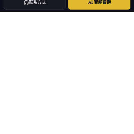
联系方式
AI 智能咨询
Oulang
OULANG INTERNATIONAL
希腊中国企业家创办的集团化服务机构 · 品牌团队自2020年持续运
营
投资移民 · 房产置业 · 企业出海 · 持证旅行社 · 商务服务
+30 695 888 8858
info@oulang.com
导航
Leof. Mesogeion 2, Athina 115 27
免费白皮书与资料
服务