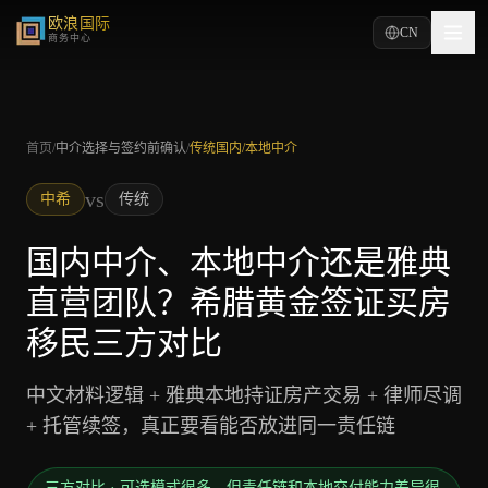
欧浪国际
CN
商务中心
首页
/
中介选择与签约前确认
/
传统国内/本地中介
vs
中希
传统
国内中介、本地中介还是雅典
直营团队？希腊黄金签证买房
移民三方对比
中文材料逻辑 + 雅典本地持证房产交易 + 律师尽调
+ 托管续签，真正要看能否放进同一责任链
三方对比
·
可选模式很多，但责任链和本地交付能力差异很