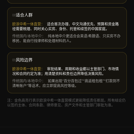
适合人群
08
欧浪中希一体直营
：
适合首次办理、中文沟通优先、预算和资金路
径需要梳理、同时关心买房、身份、托管和续签的中国家庭。
传统国内/本地中介
：
纯本地中介更适合会英语/希腊语、只买房不办
移民、能自行找律师和处理材料的人。
风险边界
09
欧浪中希一体直营
：
审批结果、周期和收益都以主管部门、市场情
况和合同约定为准；用清楚资料和责任边界降低决策风险。
传统国内/本地中介
：
如果出现“百分百包过”“高返租包租”“打款到不
清晰账户”等话术，应立即提高风控等级。
注：金色高亮行表示欧浪中希一体直营模式更能降低责任断层。所有结论仍
以签约主体、合同条款、律师意见、房产文件和主管部门审批为准。