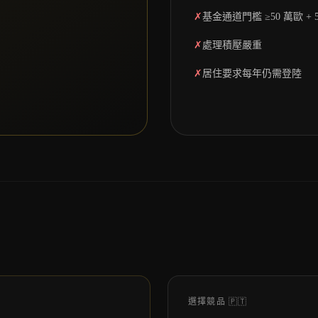
✗
基金通道門檻 ≥50 萬歐 + 
✗
處理積壓嚴重
✗
居住要求每年仍需登陸
選擇競品
🇵🇹