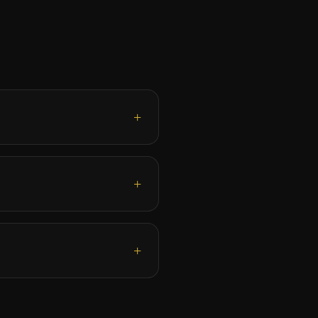
+
+
+