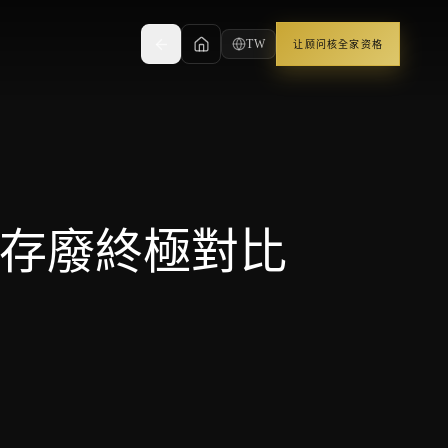
TW
让顾问核全家资格
通道存廢終極對比