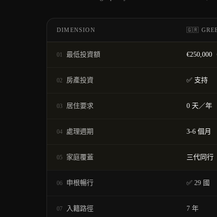
DIMENSION
🇬🇷 GRE
最低投資額
€250,0
01
房產投資
✅ 支持
02
居住要求
0 天／年
03
處理週期
3-6 個月
04
家庭覆蓋
三代同行
05
申根暢行
✅ 29 國
06
入籍路徑
7 年
07