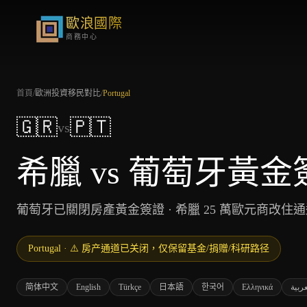
歐浪國際
商務中心
首頁
/
歐洲投資移民對比
/
Portugal
🇬🇷
🇵🇹
vs
希臘 vs 葡萄牙黃金
葡萄牙已關閉房產黃金簽證 · 希臘 25 萬歐元商改住
Portugal
·
⚠️ 房产通道已关闭，仅保留基金/捐赠/科研路径
简体中文
English
Türkçe
日本語
한국어
Ελληνικά
عربية