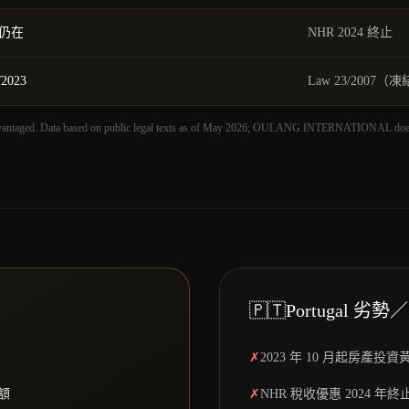
 仍在
NHR 2024 終止
2023
Law 23/2007（
dvantaged. Data based on public legal texts as of May 2026; OULANG INTERNATIONAL does no
🇵🇹
Portugal
劣勢／
✗
2023 年 10 月起房產
額
✗
NHR 稅收優惠 2024 年終