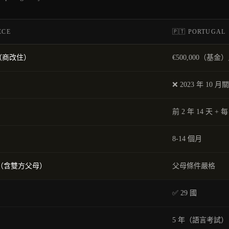
ECE
🇵🇹
PORTUGAL
00（商改住）
€500,000（基
❌ 2023 年 10 月
前 2 年 14 天 + 每
8-14 個月
（含雙方父母）
父母條件嚴格
✅ 29 國
5 年（語言考試）