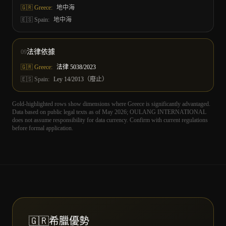
🇬🇷 Greece:
地中海
🇪🇸
Spain
:
地中海
法律依據
09
🇬🇷 Greece:
法律 5038/2023
🇪🇸
Spain
:
Ley 14/2013（廢止）
Gold-highlighted rows show dimensions where Greece is significantly advantaged.
Data based on public legal texts as of May 2026; OULANG INTERNATIONAL
does not assume responsibility for data currency. Confirm with current regulations
before formal application.
🇬🇷
希臘優勢