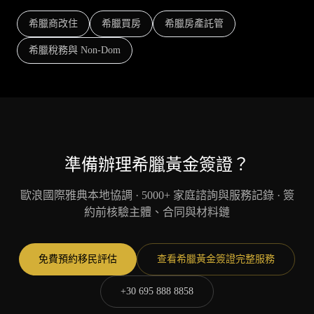
希臘商改住
希臘買房
希臘房產託管
希臘稅務與 Non-Dom
準備辦理希臘黃金簽證？
歐浪國際雅典本地協調 · 5000+ 家庭諮詢與服務記錄 · 簽
約前核驗主體、合同與材料鏈
免費預約移民評估
查看希臘黃金簽證完整服務
+30 695 888 8858