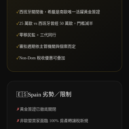
✓
西班牙關閉後，希臘是南歐唯一活躍黃金簽證
✓
25 萬歐 vs 西班牙曾經 50 萬歐，門檻減半
✓
零移民監 + 三代同行
✓
審批週期依主管機關與個案而定
✓
Non-Dom 稅收優惠可疊加
🇪🇸
Spain
劣勢／限制
✗
黃金簽證已徹底關閉
✗
非歐盟買家面臨 100% 房產轉讓稅新規