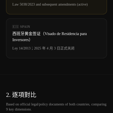
Law 5038/2023 and subsequent amendments (active)
🇪🇸
SPAIN
西班牙黄金签证（Visado de Residencia para
Inversores）
Ley 14/2013；2025 年 4 月 3 日正式关闭
2.
逐項對比
Based on official legal/policy documents of both countries, comparing
9
key dimensions.