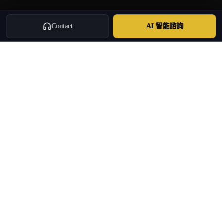
Contact
AI 智能諮詢
Oulang
OULANG INTERNATIONAL
雅典本地長期經營的國際服務集團 · 品牌團隊自2020年持續營運
投資移民 · 房產置業 · 企業出海 · 持證旅行社 · 商務服務
+30 695 888 8858
info@oulang.com
導航
Leof. Mesogeion 2, Athina 115 27
免費白皮書與資料