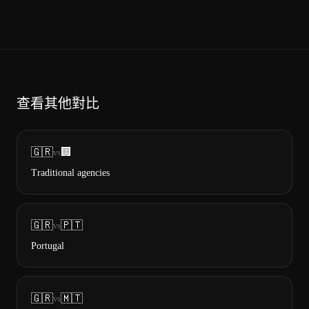
查看其他對比
🇬🇷
🏢
vs
Traditional agencies
🇬🇷
🇵🇹
vs
Portugal
🇬🇷
🇲🇹
vs