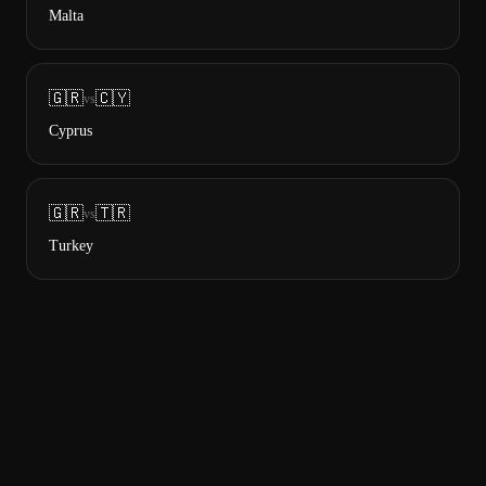
Malta
🇬🇷
🇨🇾
vs
Cyprus
🇬🇷
🇹🇷
vs
Turkey