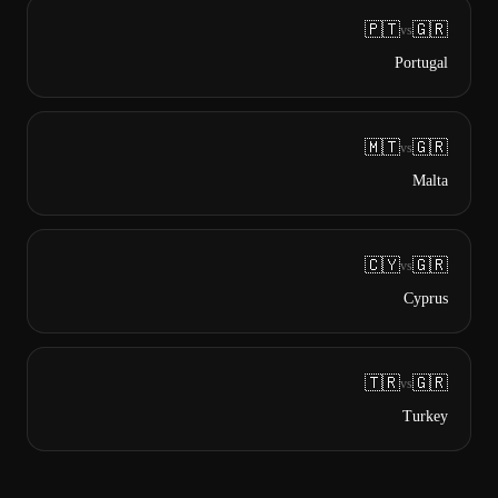
🇵🇹
🇬🇷
vs
Portugal
🇲🇹
🇬🇷
vs
Malta
🇨🇾
🇬🇷
vs
Cyprus
🇹🇷
🇬🇷
vs
Turkey