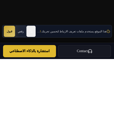
هذا الموقع يستخدم ملفات تعريف الارتباط لتحسين تجربتك.
اعرف المزيد
رفض
قبول
Contact
استشارة بالذكاء الاصطناعي
Oulang
OULANG INTERNATIONAL
إحدى المجموعات الدولية الرائدة في اليونان · منذ 2020 في اليونان
هجرة الاستثمار · العقارات · التوسع · وكالة سفر مرخصة · الخدمات
+30 695 888 8858
info@oulang.com
التنقل
Leof. Mesogeion 2, Athina 115 27