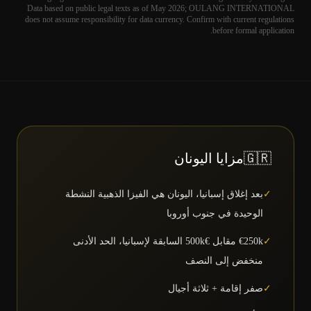
Data based on public legal texts as of May 2026; OULANG INTERNATIONAL
does not assume responsibility for data currency. Confirm with current regulations
before formal application.
🇬🇷
مزايا اليونان
✓
بعد إغلاق إسبانيا، اليونان هي الفيزا الذهبية النشطة
الوحيدة في جنوب أوروبا
✓
€250k مقابل €500k السابقة لإسبانيا، الحد الأدنى
منخفض إلى النصف
✓
صفر إقامة + ثلاثة أجيال