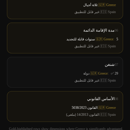
🇬🇷 Greece:
ثلاثة أجيال
Spain
🇪🇸
:
غير قابل للتطبيق
مدة الإقامة الدائمة
06
5 سنوات قابلة للتجديد
🇬🇷 Greece:
Spain
🇪🇸
:
غير قابل للتطبيق
شنغن
07
✅ 29 دولة
🇬🇷 Greece:
Spain
🇪🇸
:
غير قابل للتطبيق
الأساس القانوني
08
🇬🇷 Greece:
القانون 5038/2023
Spain
🇪🇸
:
القانون 14/2013 (ملغى)
Gold-highlighted rows show dimensions where Greece is significantly advantaged.