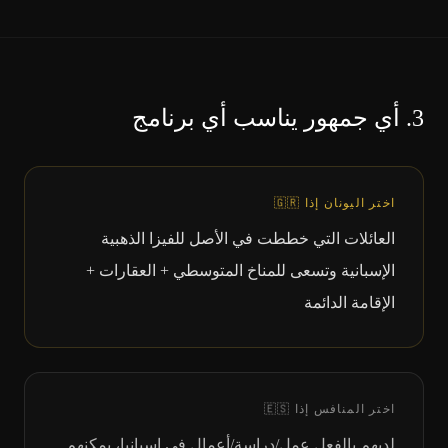
3.
أي جمهور يناسب أي برنامج
اختر اليونان إذا
🇬🇷
العائلات التي خططت في الأصل للفيزا الذهبية
الإسبانية وتسعى للمناخ المتوسطي + العقارات +
الإقامة الدائمة
اختر المنافس إذا
🇪🇸
لديهم بالفعل عمل/دراسة/أعمال في إسبانيا، يمكنهم