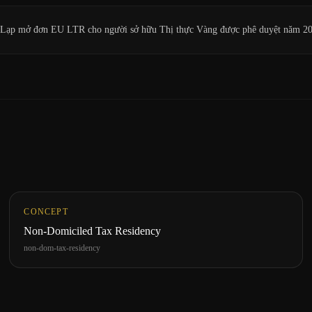
y Lạp mở đơn EU LTR cho người sở hữu Thị thực Vàng được phê duyệt năm 2
CONCEPT
Non-Domiciled Tax Residency
non-dom-tax-residency