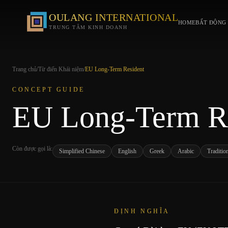
OULANG INTERNATIONAL
HOME
BẤT ĐỘNG 
TRUNG TÂM KINH DOANH
Trang chủ
/
Từ điển Khái niệm
/
EU Long-Term Resident
CONCEPT GUIDE
EU Long-Term R
Còn được gọi là
:
Simplified Chinese
English
Greek
Arabic
Traditio
ĐỊNH NGHĨA