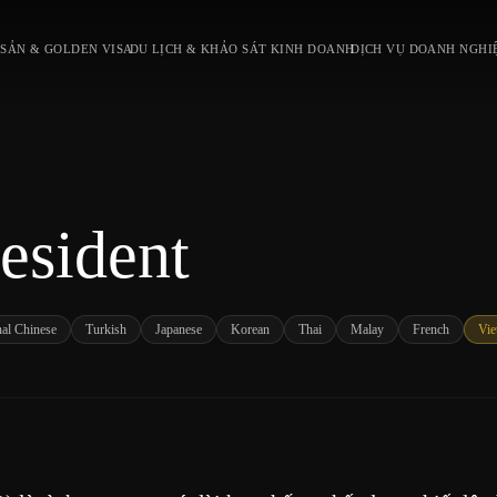
SẢN & GOLDEN VISA
DU LỊCH & KHẢO SÁT KINH DOANH
DỊCH VỤ DOANH NGHI
esident
nal Chinese
Turkish
Japanese
Korean
Thai
Malay
French
Vie