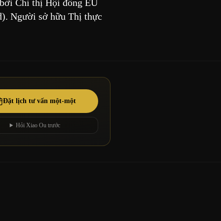
 bởi Chỉ thị Hội đồng EU
d). Người sở hữu Thị thực
Đặt lịch tư vấn một-một
Hỏi Xiao Ou trước