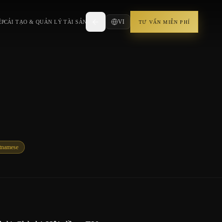
VI
ỆP
CẢI TẠO & QUẢN LÝ TÀI SẢN
TƯ VẤN MIỄN PHÍ
tnamese