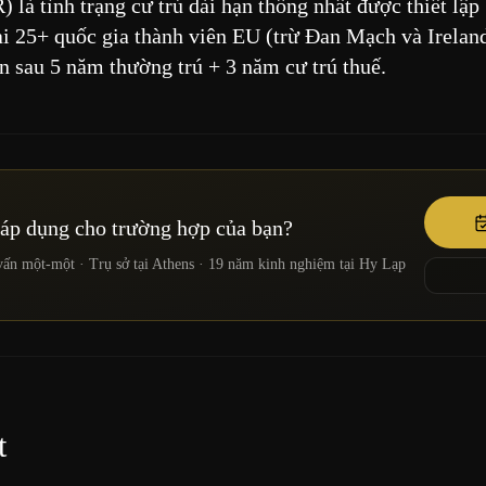
là tình trạng cư trú dài hạn thống nhất được thiết lập
ại 25+ quốc gia thành viên EU (trừ Đan Mạch và Irelan
 sau 5 năm thường trú + 3 năm cư trú thuế.
 áp dụng cho trường hợp của bạn?
t-một · Trụ sở tại Athens · 19 năm kinh nghiệm tại Hy Lạp
t