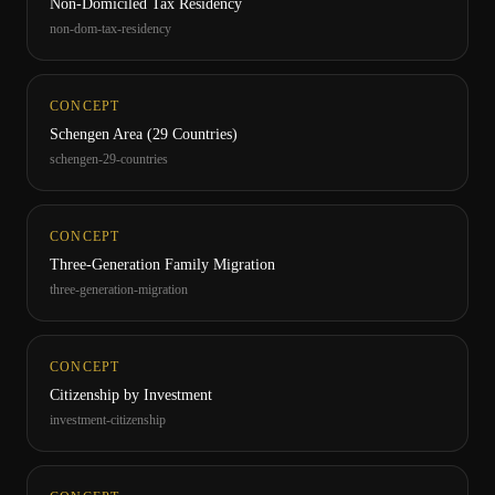
Non-Domiciled Tax Residency
non-dom-tax-residency
CONCEPT
Schengen Area (29 Countries)
schengen-29-countries
CONCEPT
Three-Generation Family Migration
three-generation-migration
CONCEPT
Citizenship by Investment
investment-citizenship