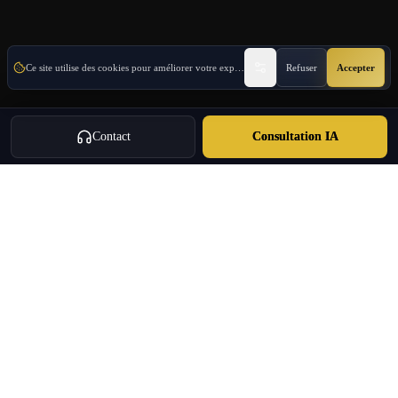
Ce site utilise des cookies pour améliorer votre expérience.
En savoir plus
Refuser
Accepter
Contact
Consultation IA
Oulang
OULANG INTERNATIONAL
L'un des principaux groupes internationaux en Grèce · En Grèce depuis
2020
Immigration investissement · Immobilier · Expansion · Agence de
voyage agréée · Services
+30 695 888 8858
info@oulang.com
Navigation
Leof. Mesogeion 2, Athina 115 27