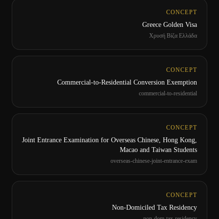
CONCEPT
Greece Golden Visa
Χρυσή Βίζα Ελλάδα
CONCEPT
Commercial-to-Residential Conversion Exemption
commercial-to-residential
CONCEPT
Joint Entrance Examination for Overseas Chinese, Hong Kong,
Macao and Taiwan Students
overseas-chinese-joint-entrance-exam
CONCEPT
Non-Domiciled Tax Residency
non-dom-tax-residency