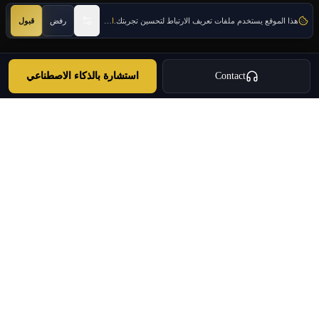
هذا الموقع يستخدم ملفات تعريف الارتباط لتحسين تجربتك.
اعرف المزيد
رفض
قبول
Contact
استشارة بالذكاء الاصطناعي
Oulang
OULANG INTERNATIONAL
إحدى المجموعات الدولية الرائدة في اليونان · منذ 2020 في اليونان
هجرة الاستثمار · العقارات · التوسع · وكالة سفر مرخصة · الخدمات
+30 695 888 8858
info@oulang.com
التنقل
Leof. Mesogeion 2, Athina 115 27
أدلة وتقارير مجانية