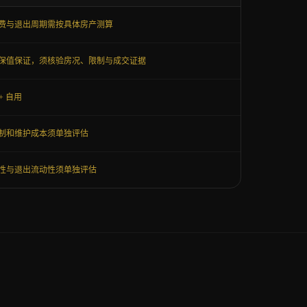
费与退出周期需按具体房产测算
保值保证，须核验房况、限制与成交证据
+ 自用
制和维护成本须单独评估
性与退出流动性须单独评估