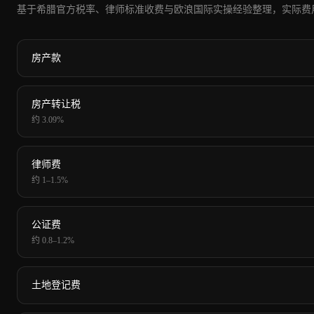
基于希腊官方税率、律师标准收费与欧浪国际实操经验整理，实际费
房产款
房产转让税
约 3.09%
律师费
约 1–1.5%
公证费
约 0.8–1.2%
土地登记费